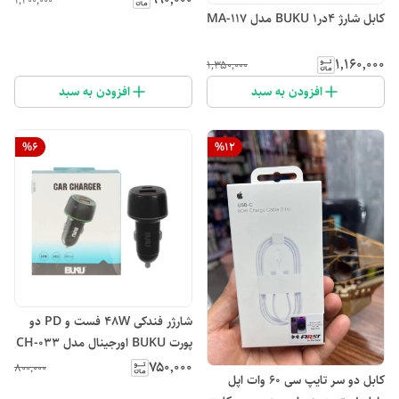
۱٬۲۰۰٬۰۰۰
کابل شارژ 4در1 BUKU مدل MA-117
۱٬۱۶۰٬۰۰۰
۱٬۳۵۰٬۰۰۰
افزودن به سبد
افزودن به سبد
%
6
%
12
شارژر فندکی 48W فست و PD دو
پورت BUKU اورجینال مدل CH-033
۷۵۰٬۰۰۰
۸۰۰٬۰۰۰
کابل دو سر تایپ سی 60 وات اپل