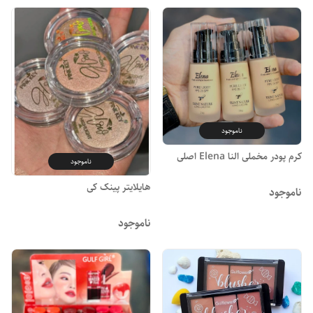
ناموجود
کرم پودر مخملی النا Elena اصلی
ناموجود
هایلایتر پینک کی
ناموجود
ناموجود