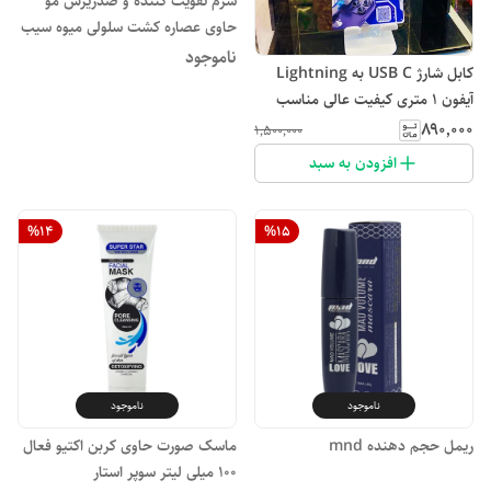
سرم تقویت کننده و ضدریزش مو
حاوی عصاره کشت سلولی میوه سیب
۴۰ میلی بلک بری بلک بری
ناموجود
کابل شارژ USB C به Lightning
آیفون 1 متری کیفیت عالی مناسب
شارژ سریع اورجینال (اصل)
۸۹۰٬۰۰۰
۱٬۵۰۰٬۰۰۰
افزودن به سبد
%
14
%
15
ناموجود
ناموجود
ریمل حجم دهنده mnd
ماسک صورت حاوی کربن اکتیو فعال
۱۰۰ میلی لیتر سوپر استار