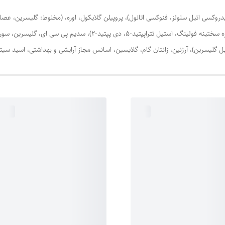
هیدروکسی اتیل سلولز، فنوکسی اتانول)، پروپیلن گلایکول، اوره، (مخلوط: گلیسرین، ع
جلبک اسفنجی، (مخلوط: آب دیوینزه، بوتیلن گلایکول، عصاره سختینه فولینگ، 