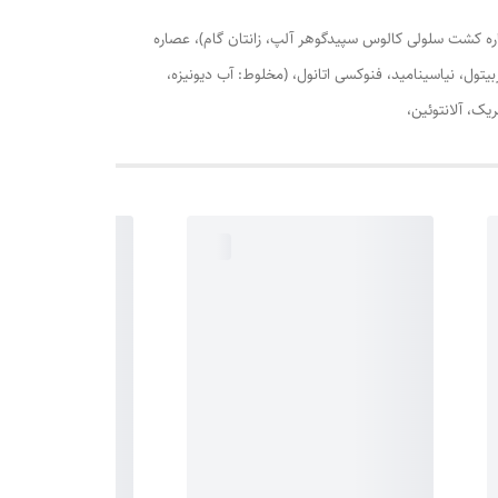
صاره کشت سلولی کالوس سپیدگوهر آلپ، زانتان گام)، عصاره
استیل تتراپپتید-5، دی پپتید-2)، سدیم پی سی ای، گلیسرین، سوربیتول، نیاسینامید، فنوکسی اتانول، (مخلوط: آب دیونیزه،