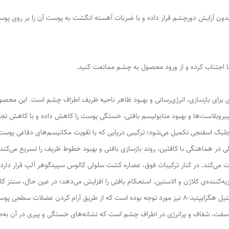
 و بدون آرایش دورچشم قرار داده و با ضربات آهسته انگشت به پوست آن را بر روی پ
 اجتناب کرده و از ورود محصول به چشم ممانعت کنید.
خصصی و چند‌بعدی برای بازسازی، انرژی‌رسانی و بهبود ظاهر ناحیه ظریف اطراف چشم است. این م
د شده و با افزایش تولید انرژی سلولی (ATP) در فیبروبلاست‌ها و بهبود متابولیسم بافتی، خستگی پوست را کاه
جلبک اسفنجی تکمیل می‌شود؛ ترکیبی دریایی که با تقویت مکانیسم‌های دفاعی پوست د
ی در هماهنگی با کافئین، روند بازسازی بافتی و بهبود خطوط ظریف را تسریع می‌کن
شم را روشن و یکدست می‌کند. در کنار ترکیبات فوق، عصاره کشت سلولی کالوس سپیدگوهر آلپ قرار
زیه‌کننده‌ی کلاژن و الاستین، استحکام بافتی را افزایش می‌دهد؛ در عین حال، سنتز ک
به‌طور محسوسی کاهش می‌دهد. برای تکمیل این اثرات، استیل هگزاپپتید-8 نیز مورد توجه بوده است که از
ی سفت، شفاف و پرانرژی در اطراف چشم است که نشانه‌های خستگی و پیری در آن ب