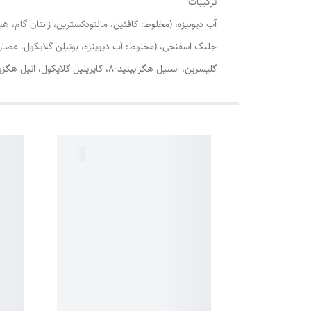
ترکیبات
آب دیونیزه، (مخلوط: کافئین، مالتودکسترین، زانتان گام، 
گلیسرین، استیل هگزاپپتید-8، کاپریلیل گلایکول، اتیل هگزیل گلیسرین)، آرژنین، زانتان گام، گلایسین، اسانس مجاز آرایشی و بهداشتی، اسید سیتریک، آلانتوئین،