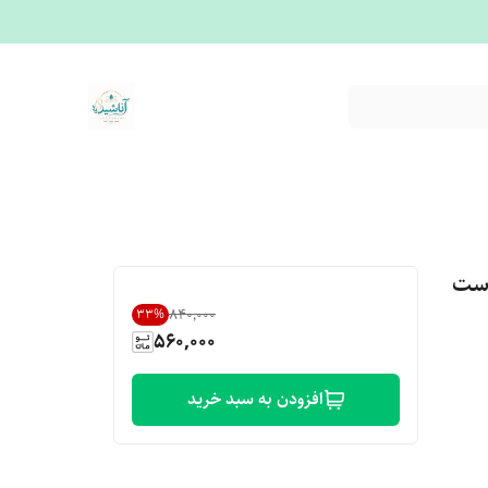
وست
۸۴۰٬۰۰۰
33
%
560,000
افزودن به سبد خرید