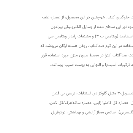
ده است و فیلترهای مورد استفاده در آن قادرند از ورود اشعه‌های UVA و UVB خورشید به پوست جلوگیری کنند. هم‌چنین در این محصول، از عصاره علف
وء نور آبی ساطع شده از وسایل الکترونیکی پیرامون
انسان بر پوست کمک گرفته شده است تا محافظت کاملی از پوست در برابر طیف وسیعی از اشعه‌ها حاصل شود. هم‌چنین از منگنز پی‌سی‌ای، نیاسینامید (ویتامین ب 3) و مشتقات پایدار ویتامین سی
فاده در این کرم ضدآفتاب، روغن هسته آرگان می‌باشد که
ت ضدآفتاب اکثرا در محیط بیرون منزل مورد استفاده قرار
د ترکیبات آسیب‌زا و التهابی به پوست آسیب برسانند.
آب دیونیزه، اتیل هگزیل متوکسی سینامات، ایزوآمیل کوکوآت، بیس-اتیل هگزیل اکسی فنول متوکسی فنیل تریازین و پلی متیل متاکریلات، پلی گلیسریل-3 متیل گلوکز دی استئارات، تریس بی فنیل
ل، عصاره گل کاملیا ژاپنی، عصاره ساقه/برگ/گل لادن،
هگزیل گلیسرین)، اسانس مجاز آرایشی و بهداشتی، توکوفریل