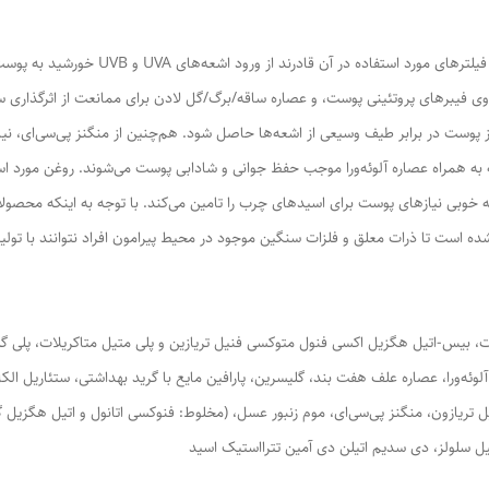
کرم ضدآفتاب حاضر برای پوست معمولی تهیه ش
روی فیبرهای پروتئینی پوست، و عصاره ساقه/برگ/گل لادن برای ممانعت از اثرگذاری س
ه همراه عصاره آلوئه‌ورا موجب حفظ جوانی و شادابی پوست می‌شوند. روغن مورد است
ه خوبی نیازهای پوست برای اسیدهای چرب را تامین می‌کند. با توجه به اینکه محصولا
ه شده است تا ذرات معلق و فلزات سنگین موجود در محیط پیرامون افراد نتوانند با تولی
لوئه‌ورا، عصاره علف هفت بند، گلیسرین، پارافین مایع با گرید بهداشتی، ستئاریل الک
دروژنه، اتیل هگزیل تریازون، منگنز پی‌سی‌ای، موم زنبور عسل، (مخلوط: فنوکسی اتانول و اتیل 