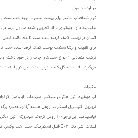
درباره محصول
هفت‌بند برای جلوگیری از اثر تخریبی اشعه مادون قرمز بر 
برای تقویت و ارتقا سلامت پوست کمک گرفته شده است که ب
ترکیب متعادلی از انواع اسیدهای چرب را در خود داشته و ب
می‌گیرند، از عصاره گل کاملیا ژاپنی نیز در این کرم استفاد
ترکیبات
تریازین، گلیسریل استئارات، روغن هسته آرگان، عصاره برگ آ
نیاسینامید، پی‌ای‌جی-40 روغن کرچک هی
استات، شی باتر، 3-O-اتیل آسکوربیک اسید، هیدروکسی اتیل سلولز، دی سدیم اتیلن دی آمین تترااستیک اسید