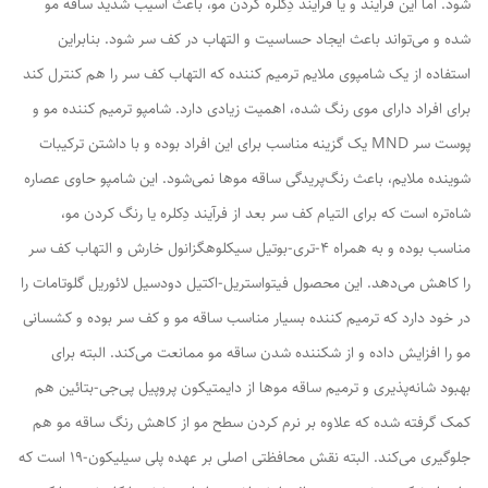
شود. اما این فرآیند و یا فرآیند دِکلره کردن مو، باعث آسیب شدید ساقه مو
شده و می‌تواند باعث ایجاد حساسیت و التهاب در کف سر شود. بنابراین
استفاده از یک شامپوی ملایم ترمیم کننده که التهاب کف سر را هم کنترل کند
برای افراد دارای موی رنگ شده، اهمیت زیادی دارد. شامپو ترمیم کننده مو و
پوست سر MND یک گزینه مناسب برای این افراد بوده و با داشتن ترکیبات
شوینده ملایم، باعث رنگ‌پریدگی ساقه موها نمی‌شود. این شامپو حاوی عصاره
شاه‌تره است که برای التیام کف سر بعد از فرآیند دِکلره یا رنگ کردن مو،
مناسب بوده و به همراه 4-تری-بوتیل سیکلوهگزانول خارش و التهاب کف سر
را کاهش می‌دهد. این محصول فیتواستریل-اکتیل دودسیل لائوریل گلوتامات را
در خود دارد که ترمیم کننده بسیار مناسب ساقه مو و کف سر بوده و کشسانی
مو را افزایش داده و از شکننده شدن ساقه مو ممانعت می‌کند. البته برای
بهبود شانه‌پذیری و ترمیم ساقه موها از دایمتیکون پروپیل پی‌جی-بتائین هم
کمک گرفته شده که علاوه بر نرم کردن سطح مو از کاهش رنگ ساقه مو هم
جلوگیری می‌کند. البته نقش محافظتی اصلی بر عهده پلی سیلیکون-19 است که