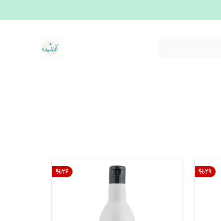
%
26
%
29