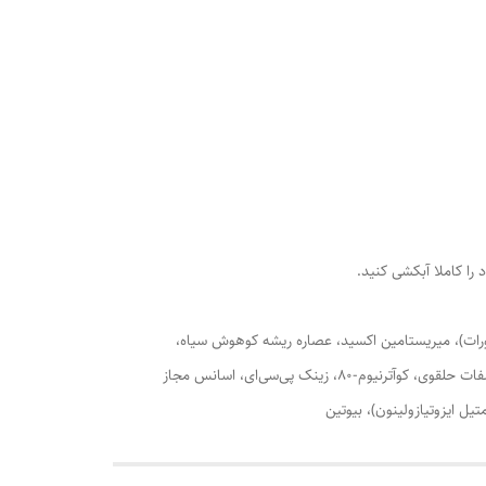
لائورات)، میریستامین اکسید، عصاره ریشه کوهوش سیاه،
عصاره برگ گزنه دوپایه، عصاره دانه خارمریم، عصاره ریشه سرخارگل، پروپیلن گلایکول، گلایکول دی‌استئارات، گلیسرین، مانیتول، پیریدوکسین فسفات حلقوی، کوآترنیوم-80، زینک پی‌سی‌ای، اسانس مجاز
یل ایزوتیازولینون)، بیوتین