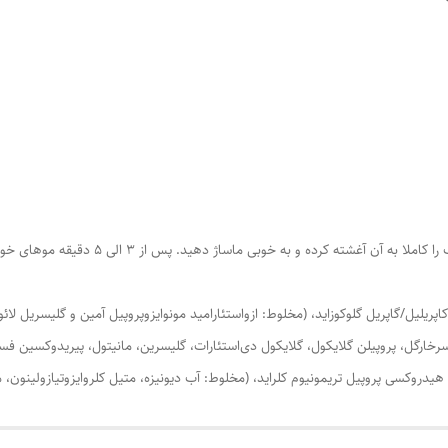
ده و به خوبی ماساژ دهید. پس از 3 الی 5 دقیقه موهای خود را کاملا آبکشی کنید.
 کاپریلیل/گاپریل گلوکوزاید، (مخلوط: ازواستئارامید مونوایزوپروپیل آمین و گلیسریل 
یدروکسی پروپیل تریمونیوم کلراید، (مخلوط: آب دیونیزه، متیل کلروایزوتیازولینون، مت