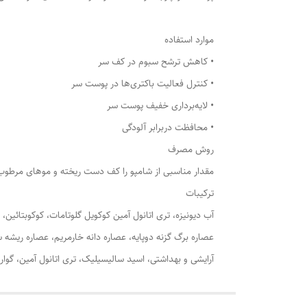
موارد استفاده
• کاهش ترشح سبوم در کف سر
• کنترل فعالیت باکتری‌ها در پوست سر
• لایه‌برداری خفیف پوست سر
• محافظت دربرابر آلودگی
روش مصرف
مقدار مناسبی از شامپو را کف دست ریخته و موهای مرطوب را کاملا به آن آغشته کر
ترکیبات
آب دیونیزه، تری اتانول آمین کوکویل گلوتامات، کوکوبتائین،
آرایشی و بهداشتی، اسید سالیسیلیک، تری اتانول آمین، گوار ه