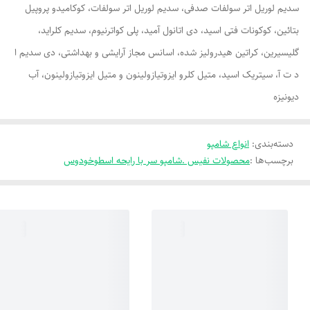
سدیم لوریل اتر سولفات صدفی، سدیم لوریل اتر سولفات، کوکامیدو پروپیل
بتائین، کوکونات فتی اسید، دی اتانول آمید، پلی کواترنیوم، سدیم کلراید،
گلیسیرین، کراتین هیدرولیز شده، اسانس مجاز آرایشی و بهداشتی، دی سدیم ا
د ت آ، سیتریک اسید، متیل کلرو ایزوتیازولینون و متیل ایزوتیازولینون، آب
دیونیزه
دسته‌بندی
:
انواع شامپو
برچسب‌ها :
محصولات نفیس .شامپو سر با رایحه اسطوخودوس