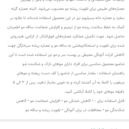
عصاره‌های طبیعی برای تقویت ریشه مو محسوب می‌شود. البته عصاره گزنه
سفید و عصاره دانه پسیلیوم نیز در این محصول استفاده شده‌اند تا علاوه بر
کمک به حفظ سلامت ریشه مو از ترمیم و افزایش ضخامت ساقه مو اطمینان
حاصل شود. جهت تکمیل عملکرد عصاره‌های فوق‌الذکر، از کراتین هیدرولیز
شده برای تقویت و استحکام‌بخشی به ساقه مو و عصاره ریشه سرخارگل جهت
کاهش اثرات آلودگی محیطی بر پوست سر و مو نیز استفاده شده است تا این
شامپو محصول مناسبی برای افراد دارای موهای نازک و شکننده شو
راهنمای استفاده : مقدار مناسبی از شامپو را کف دست ریخته و موهای
مرطوب را کاملا به آن آغشته کرده و به خوبی ماساژ دهید. پس از 3 الی 5
دقیقه موهای خود را کاملا آبکشی کنید.
قابل استفاده برای : • کاهش خشکی مو • افزایش ضخامت مو • کاهش
شکنندگی مو • محافظت در برابر آلودگی • تقویت ریشه و ساقه مو