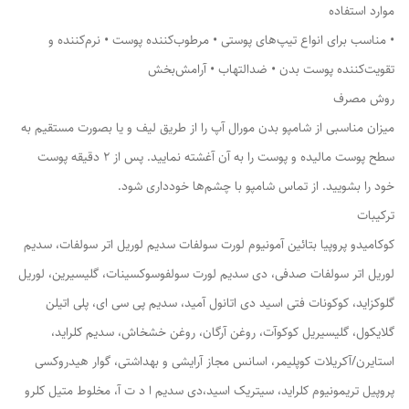
موارد استفاده
• مناسب برای انواع تیپ‌های پوستی • مرطوب‌کننده پوست • نرم‌کننده و
تقویت‌کننده پوست بدن • ضدالتهاب • آرامش‌بخش
روش مصرف
میزان مناسبی از شامپو بدن مورال آپ را از طریق لیف و یا بصورت مستقیم به
سطح پوست مالیده و پوست را به آن آغشته نمایید. پس از 2 دقیقه پوست
خود را بشویید. از تماس شامپو با چشم‌ها خودداری شود.
ترکیبات
کوکامیدو پروپیا بتائین آمونیوم لورت سولفات سدیم لوریل اتر سولفات، سدیم
لوریل اتر سولفات صدفی، دی سدیم لورت سولفوسوکسینات، گلیسیرین، لوریل
گلوکزاید، کوکونات فتی اسید دی اتانول آمید، سدیم پی سی ای، پلی اتیلن
گلایکول، گلیسیریل کوکوآت، روغن آرگان، روغن خشخاش، سدیم کلراید،
استایرن/آکریلات کوپلیمر، اسانس مجاز آرایشی و بهداشتی، گوار هیدروکسی
پروپیل تریمونیوم کلراید، سیتریک اسید،دی سدیم ا د ت آ، مخلوط متیل کلرو