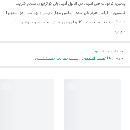
بتائین، کوکونات فتی اسید، دی اتانول آمید، پلی کواترنیوم، سدیم کلراید،
گلیسیرین، کراتین هیدرولیز شده، اسانس مجاز آرایشی و بهداشتی، دی سدیم ا
د ت آ، سیتریک اسید، متیل کلرو ایزوتیازولینون و متیل ایزوتیازولینون، آب
دیونیزه
دسته‌بندی
:
شامپو
برچسب‌ها :
محصولات نفیس .شامپو سر با رایحه علف لیمو