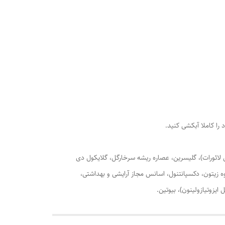
امید مونوایزوپروپیل آمین و گلیسریل لائورات)، گلیسرین، عصاره ریشه سرخارگل، گلایکول دی
یز شده، پلی گلیسریل-6 ریسینولئات، پلی گلیسریل-4 کاپرات، پلی گلیسریل-3کوکوات، روغن میوه زیتون، دکسپانتنول، اسانس مجاز آرایشی و بهداشتی،
یزوتیازولینون)، بیوتین.