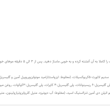
ده و به خوبی ماساژ دهید. پس از 3 الی 5 دقیقه موهای خود را کاملا آبکشی کنید.
آب دیونیزه، کوکوبتائین، کاپریلیل/کاپریل گلوکوزاید، مانیتول، سدیم لائورث-5کربوکسیلات، (مخلوط: ایزواستئار
استئارات، عصاره پوست دانه کتان، کراتین هیدرول
یلن دی آمین تترااستیک اسید، (مخلوط: آب دیونیزه، متیل کلروایزوتیازولینون، متیل ا