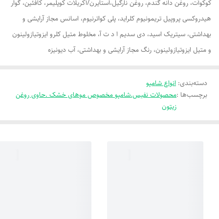
کوکوآت، روغن دانه گندم، روغن نارگیل،استایرن/آکریلات کوپلیمر، کافئین، گوار
هیدروکسی پروپیل تریمونیوم کلراید، پلی کواترنیوم، اسانس مجاز آرایشی و
بهداشتی، سیتریک اسید، دی سدیم ا د ت آ، مخلوط متیل کلرو ایزوتیازولینون
و متیل ایزوتیازولینون، رنگ مجاز آرایشی و بهداشتی، آب دیونیزه
دسته‌بندی
:
انواع شامپو
برچسب‌ها :
محصولات نفیس.شامپو مخصوص موهای خشک .حاوی روغن
زیتون