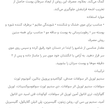
کمک می‌کند. بعلاوه، مصرف این روغن از ایجاد سرطان پوست حاصل از
تخریب اشعه فرابنفش جلوگیری می‌کند.
موارد استفاده
• مناسب برای موی خشک و شکننده • شویندگی ملایم • برطرف کننده شوره و
پوسته سر • رطوبت‌رسانی به پوست و ساقه مو • مناسب برای همه سنین
روش مصرف
مقدار مناسبی از شامپو را ابتدا در دستان خود رقیق کرده و سپس روی موی
سر قرار دهید. به آرامی با انگشتان خود موی سر را ماساژ داده و پس از 2
دقیقه موها و پوست سرتان را بشویید.
ترکیبات
سدیم لوریل اتر سولفات صدفی، کوکامیدو پروپیل بتائین، آمونیوم لورت
سولفات، سدیم لوریل اتر سولفات، دی سدیم لورت سولفوسوکسینات، لوریل
گلوکزاید، تری اتانول آمین لوریل اتر سولفات، کوکونات فتی اسید دی اتانول
آمید، سدیم پی سی ای، روغن زیتون، گلیسیرین، پلی اتیلن گلایکول، گلیسیریل