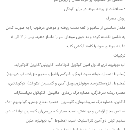
• محافظت از ریشه موها در برابر آلودگی
روش مصرف
مقدار مناسبی از شامپو را کف دست ریخته و موهای مرطوب را به صورت کامل
به شامپو آغشته کرده و به خوبی موهای سر را ماساژ دهید. پس از 3 الی 5
دقیقه موهای خود را کاملا آبکشی کنید.
ترکیبات
آب دیونیزه، تری اتانول آمین کوکویل گلوتامات، کاپریلیل/کاپریل گلوکوزاید،
(مخلوط: عصاره جوانه نخود فرنگی، فنوکسی‌اتانول، سدیم بنزوات، آب دیونیزه)،
(مخلوط: ایزواستئارامید مونوایزوپروپیل آمین و گلیسریل لائورات)، کوکوبتائین،
عصاره ریشه سرخارگل، عصاره برگ رزماری، مانیتول، گلایکول دی‌استئارات،
کافئین، عصاره برگ سروخمره‌ای، گلیسرین، عصاره نعناع چمنی، کوآترنیوم -80،
اسانس مجاز آرایشی و بهداشتی، اسید سیتریک، پی‌سی‌ای گلیسریل اولئات، دی
سدیم اتیلن دی‌آمین تترااستیک اسید، (مخلوط: آب دیونیزه، متیل
کلروایزوتیازولینون، متیل ایزوتیازولینون)، بیوتین.