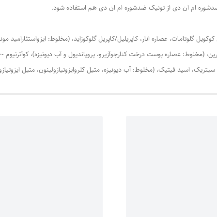
ضدشوره ام ان دی از تونیک ضدشوره ام ان دی هم استفاده شود.
 کوکویل گلوتامات، عصاره انار، کاپریلیل/کاپریل گلوکوزاید، (مخلوط: ایزواستئارامید مو
 سیتریک، اسید فیتیک، (مخلوط: آب دیونیزه، متیل کلروایزوتیازولینون، متیل ایزوتیازول