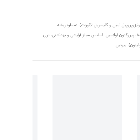
نوایزوپروپیل آمین و گلیسریل لائورات)، عصاره ریشه
سرخارگل، مانیتول، گلایکول دی‌استئارات، کوکوبتائین، گلیسرین، (مخلوط: عصاره پوست درخت کنارجوآزیرو، پروپاندیول و آب دیونیزه)، کوآترنیوم -80، پیروکتون اولامین، اسانس مجاز آرایشی و بهداشتی، تری
ینون)، بیوتین