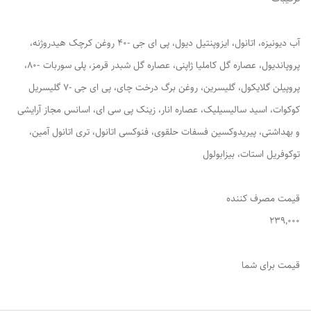
آب دیونیزه، اتانول، ایزوپنتیل دیول، پی ای جی -40 روغن کرچک هیدروژنه،
پروپاندیول، عصاره گل کاملیا ژاپنی، عصاره گل شبدر قرمز، پلی سوربات -80،
پروپیلن گلایکول، گلیسرین، روغن برگ درخت چای، پی ای جی -7 گلیسریل
کوکوات، اسید سالیسیلیک، عصاره انار، زینک پی سی ای، اسانس مجاز آرایشی
و بهداشتی، پیریدوکسین فسفات حلقوی، فنوکسی اتانول، تری اتانول آمین،
توکوفریل استات، بیزابولول
قیمت مصرف کننده
۲۳۹٬۰۰۰
قیمت برای شما