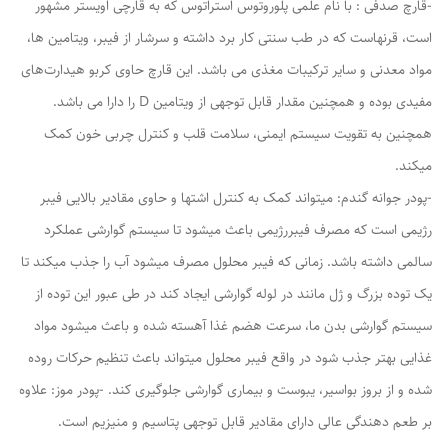
-قارچ صدفی : با نام علمی پلوروتوس استراتوس که به قارچی اویستر مشهور
است، قرنهاست که در طب سنتی کار برد داشته و سرشار از فیبر، ویتامین ها،
مواد معدنی و سایر ترکیبات مغذی می باشد. این قارچ حاوی کربو هیدارت‌های
مفیدی بوده و همچنین مقدار قابل توجهی از ویتامین D را دارا می باشد.
همچنین به تقویت سیستم ایمنی، سلامت قلب و کنترل چربی خون کمک
میکند.
-پودر جوانه گندم: میتواند کمک به کنترل اشتها و حاوی مقادیر بالایی فیبر
رژیمی است که مصرف فیبررژیمی باعث میشود تا سیستم گوارشی عملکرد
سالمی داشته باشد. زمانی که فیبر محلول مصرف میشود آب را جذب میکند تا
یک توده بزرگ و ژل مانند در لوله گوارشی ایجاد کند در طی عبور این توده از
سیستم گوارشی بدن ما، سرعت هضم غذا آهسته شده و باعث میشود مواد
غذایی بهتر جذب شود در واقع فیبر محلول میتواند باعث تنظیم حرکات روده
شده و از بروز بواسیر، یبوست و بیماری گوارشی جلوگیری کند. -پودر موز: علاوه
بر طعم دهندگی عالی دارای مقادیر قابل توجهی پتاسیم و منیزیم است.