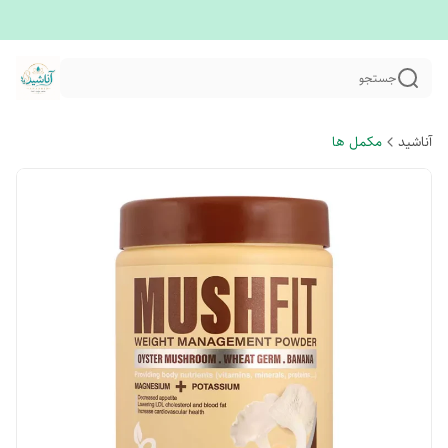
جستجو
آناشید
مکمل ها