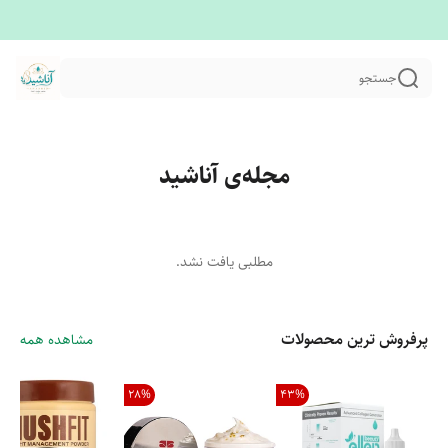
جستجو
مجله‌ی آناشید
مطلبی یافت نشد.
پرفروش ترین محصولات
مشاهده همه
28
%
43
%