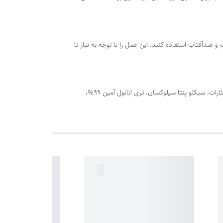
 ضدآفتاب استفاده کنید. این عمل را با توجه به نیاز تا
عصاره میموزا، وازلین بهداشتی، پارافین مایع، استئاریک اسید، گلیسیرین 99.5%، ستیل الکل، ایزوپروپیل مریستات، بیزواکس، گلیسریل مونو استئارات، سیکلو پنتا سیلوکسان، تری اتانول آمین 99%،