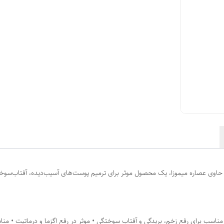
ساخت: 56/13601- کرم ترمیم کننده حاوی عصاره میموزا، یک محصول موثر برای ترمیم پوست‌های آسیب‌دیده
 مناسب برای رفع زخم، بریدگی و آفتاب سوختگی • موثر در رفع اگزما و درماتیت • 