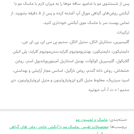
پس از شستشوی مو با شامپو، ساقه موها را به میزان لازم با ماسک مو با
آبکشی روغن‌های گیاهی مورال آپ آغشته کرده و پس از 5 دقیقه بشویید. از
تماس پوست سر با ماسک موی آبکشی خودداری کنید.
ترکیبات
گلیسیرین، ستئاریل الکل، ستیل الکل، سدیم پی سی ای، پی ای جی،
دایمتیکون، دایمتیکون، بهنتریومونیوم کلراید،ستریمونیوم کلراید، پلی اتیلن
گلایکول، گلیسیریل کوکوآت، بهنیل استئاریل آمینوپروپاندیول استر، روغن
خشخاش، روغن دانه گندم، روغن نارگیل، اسانس مجاز آرایشی و بهداستی،
اسید سیتریک، مخلوط متیل کلرو ایزوتیازولینون و متیل ایزوتیازولینون، دی
سدیم ا د ت آ، آب دیونیزه
دسته‌بندی
:
ماسک و لوسیون مو
برچسب‌ها :
محصولات نفیس .ماسک مو با آبکشی حاوی روغن های گیاهی