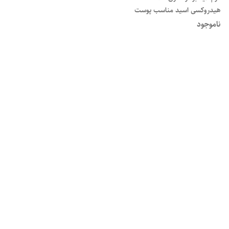
هیدروکسی اسید مناسب پوست
خشک و نرمال ۴۰ میلی لیتر mnd
ناموجود