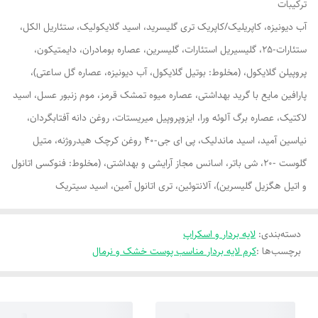
ترکیبات
آب دیونیزه، کاپریلیک/کاپریک تری گلیسرید، اسید گلایکولیک، ستئاریل الکل،
ستئارات-25، گلیسیریل استئارات، گلیسرین، عصاره بومادران، دایمتیکون،
پروپیلن گلایکول، (مخلوط: بوتیل گلایکول، آب دیونیزه، عصاره گل ساعتی)،
پارافین مایع با گرید بهداشتی، عصاره میوه تمشک قرمز، موم زنبور عسل، اسید
لاکتیک، عصاره برگ آلوئه ورا، ایزوپروپیل میریستات، روغن دانه آفتابگردان،
نیاسین آمید، اسید ماندلیک، پی ای جی-40 روغن کرچک هیدروژنه، متیل
گلوست -20، شی باتر، اسانس مجاز آرایشی و بهداشتی، (مخلوط: فنوکسی اتانول
و اتیل هگزیل گلیسرین)، آلانتوئین، تری اتانول آمین، اسید سیتریک
دسته‌بندی
:
لایه بردار و اسکراپ
برچسب‌ها :
کرم لایه بردار مناسب پوست خشک و نرمال