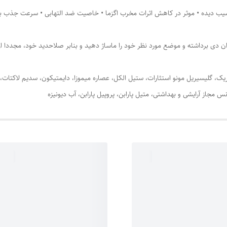
 دیده • موثر در کاهش اثرات مخرب اگزما • خاصیت ضد التهابی • سرعت جذب بالا
ام ان دی برداشته و موضع مورد نظر خود را ماساژ دهید و بنابر صلاحدید خود، مجددا 
کل)، اوره، گلیسیرین 99.5%، اسید استئاریک، گلیسیریل مونو استئارات، ستیل الکل، عصاره میموزا، دایمتیکو