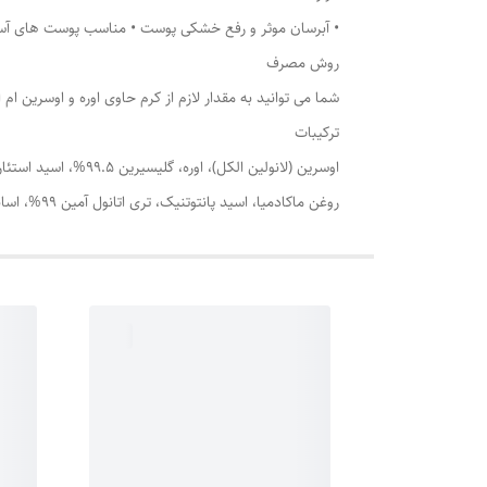
• آبرسان موثر و رفع خشکی پوست • مناسب پوست های آسیب
روش مصرف
شما می توانید به مقدار لازم از کرم حاوی اوره و اوسرین 
ترکیبات
اوسرین (لانولین ال
روغن ماکادمیا، اسید پانتوتنیک، تری اتانول آمین 99%، اسانس مجاز آرایشی و بهداشتی، متیل پارابن، پروپیل پارابن، آب دیونیزه