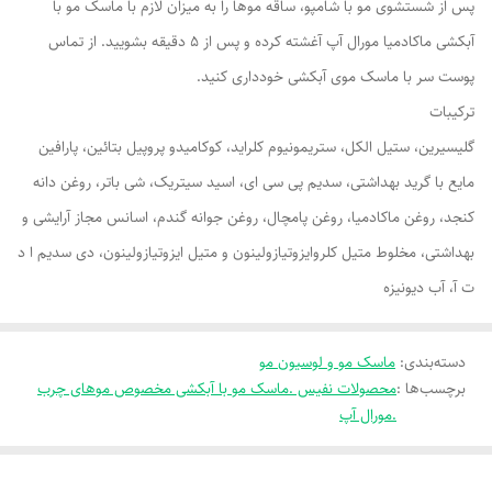
پس از شستشوی مو با شامپو، ساقه موها را به میزان لازم با ماسک مو با
آبکشی ماکادمیا مورال آپ آغشته کرده و پس از 5 دقیقه بشویید. از تماس
پوست سر با ماسک موی آبکشی خودداری کنید.
ترکیبات
گلیسیرین، ستیل الکل، ستریمونیوم کلراید، کوکامیدو پروپیل بتائین، پارافین
مایع با گرید بهداشتی، سدیم پی سی ای، اسید سیتریک، شی باتر، روغن دانه
کنجد، روغن ماکادمیا، روغن پامچال، روغن جوانه گندم، اسانس مجاز آرایشی و
بهداشتی، مخلوط متیل کلروایزوتیازولینون و متیل ایزوتیازولینون، دی سدیم ا د
ت آ، آب دیونیزه
دسته‌بندی
:
ماسک مو و لوسیون مو
برچسب‌ها :
محصولات نفیس .ماسک مو با آبکشی مخصوص موهای چرب
.مورال آپ