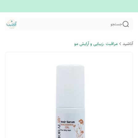
جستجو
آناشید
مراقبت .زیبایی و آرایش مو