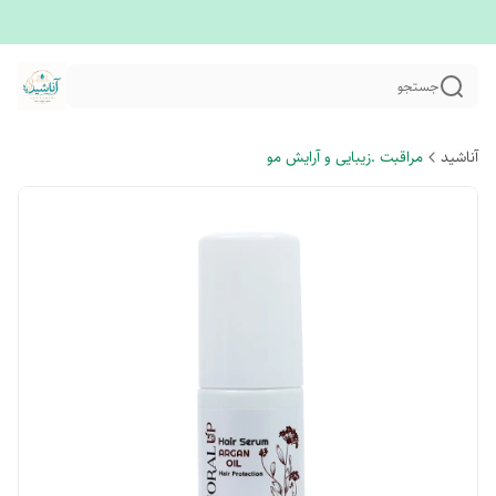
جستجو
آناشید
مراقبت .زیبایی و آرایش مو