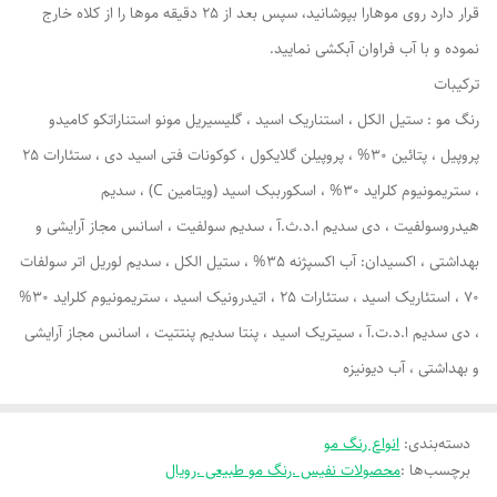
قرار دارد روی موهارا بپوشانید، سپس بعد از 25 دقیقه موها را از کلاه خارج
نموده و با آب فراوان آبکشی نمایید.
ترکیبات
رنگ مو : ستیل الکل ،‌ استناریک اسید ، گلیسیریل مونو استناراتکو کامیدو
پروپیل ، پتائین 30% ،‌ پروپیلن گلایکول ، کوکونات فتی اسید دی ،‌ ستئارات 25
، ستریمونیوم کلراید 30% ، اسکورببک اسید (ویتامین C) ، سدیم
هیدروسولفیت ، دی سدیم ا.د.ث.آ ، سدیم سولفیت ، اسانس مجاز آرایشی و
بهداشتی ، اکسیدان: آب اکسپژنه 35% ، ستیل الکل ، سدیم لوریل اتر سولفات
70 ، استئاریک اسید ، ستئارات 25 ، اتیدرونیک اسید ، ستریمونیوم کلراید 30%
، دی سدیم ا.د.ت.آ ، سیتریک اسید ، پنتا سدیم پنتتیت ، اسانس مجاز آرایشی
و بهداشتی ، آب دیونیزه
دسته‌بندی
:
انواع رنگ مو
برچسب‌ها :
محصولات نفیس .رنگ مو طبیعی .رویال