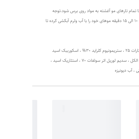
 تمام تارهای مو آغشته به مواد روی برس شود.توجه
داشته باشید که برای پخش شدن بهتر رنگ مو و اکسیدان رو تمامی نواحی، میتوانید از فرچه و شانه داخل کیت نیز استفاده نمایید، سپس بعد از 10 الی 15 دقیقه موهای خود را با آب ولرم آبکشی کرده تا
رنگ مو : ستیل الکل ،‌ استناریک اسید ، گلیسیریل مونو استناراتکو کامیدو پروپیل ، پتائین 30% ،‌ پروپیلن گلایکول ، کوکونات فتی اسید دی ،‌ ستئارات 25 ، ستریمونیوم کلراید 30% ، اسکورببک اسید
(ویتامین C) ، سدیم هیدروسولفیت ، دی سدیم ا.د.ث.آ ، سدیم سولفیت ، اسانس مجاز آرایشی و بهداشتی ، اکسیدان: آب اکسپژنه 35% ، ستیل الکل ، سدیم لوریل اتر سولفات 70 ، استئاریک اسید ،