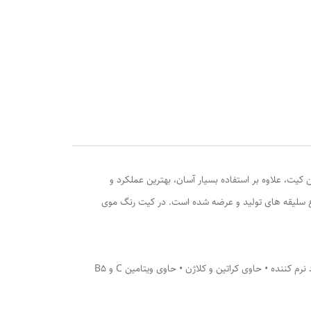
احی این کیت، علاوه بر استفاده بسیار آسان، بهترین عملکرد و
ر طیف های قهوه ای و مشکی مناسب برای انواع سلیقه های تولید و عرضه شده است. در کیت رنگ موی
• قدرت رنگ پذیری بالا • پوشانندگی فوق العاده • سرعت در رنگ پذیری • همراه با کمترین آمونیاک استفاده شده در فرمولاسیون آن • حاوی مواد نرم کننده • حاوی کراتین و کلاژن • حاوی ویتامین C و B5