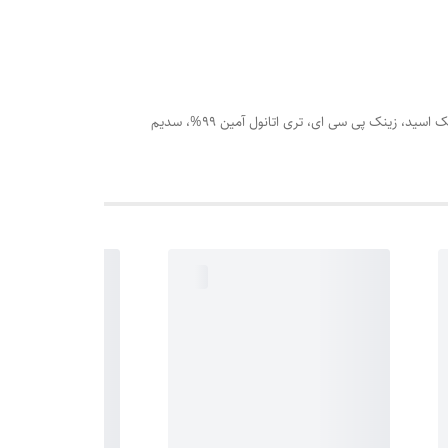
گلیسیرین، پروپیلن گلایکول، عصاره خیار، عصاره مریم گلی، کربومر، عصاره درخت چای، نیاسین آمید، عصاره گل بابونه، عصاره پامچال، سالیسیلیک اسید، زینک پی سی ای، تری اتانول آمین 99%، سدیم