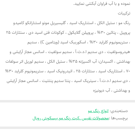
نموده و با آب فراوان آبکشی نمایید.
ترکیبات
رنگ مو : ستیل الکل ،‌ استناریک اسید ، گلیسیریل مونو استناراتکو کامیدو
پروپیل ، پتائین 30% ،‌ پروپیلن گلایکول ، کوکونات فتی اسید دی ،‌ ستئارات 25
، ستریمونیوم کلراید 30% ، اسکورببک اسید (ویتامین C) ، سدیم
هیدروسولفیت ، دی سدیم ا.د.ث.آ ، سدیم سولفیت ، اسانس مجاز آرایشی و
بهداشتی ، اکسیدان: آب اکسپژنه 35% ، ستیل الکل ، سدیم لوریل اتر سولفات
70 ، استئاریک اسید ، ستئارات 25 ، اتیدرونیک اسید ، ستریمونیوم کلراید 30%
، دی سدیم ا.د.ت.آ ، سیتریک اسید ، پنتا سدیم پنتتیت ، اسانس مجاز آرایشی
و بهداشتی ، آب دیونیزه
دسته‌بندی
:
انواع رنگ مو
برچسب‌ها :
محصولات نفیس .کیت رنگ مو بیسکویتی رویال