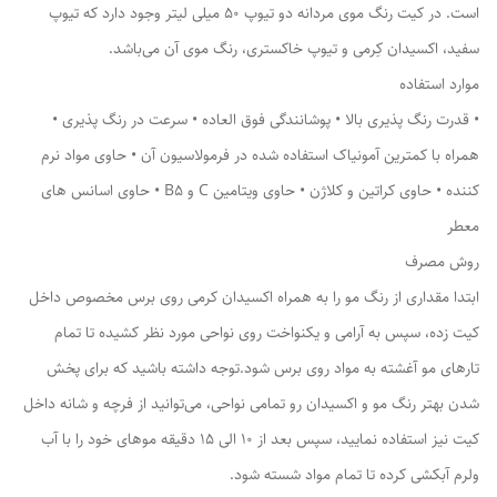
است. در کیت رنگ موی مردانه دو تیوپ 50 میلی لیتر وجود دارد که تیوپ
سفید، اکسیدان کِرمی و تیوپ خاکستری، رنگ موی آن می‌باشد.
موارد استفاده
• قدرت رنگ پذیری بالا • پوشانندگی فوق العاده • سرعت در رنگ پذیری •
همراه با کمترین آمونیاک استفاده شده در فرمولاسیون آن • حاوی مواد نرم
کننده • حاوی کراتین و کلاژن • حاوی ویتامین C و B5 • حاوی اسانس های
معطر
روش مصرف
ابتدا مقداری از رنگ مو را به همراه اکسیدان کرمی روی برس مخصوص داخل
کیت زده، سپس به آرامی و یکنواخت روی نواحی مورد نظر کشیده تا تمام
تارهای مو آغشته به مواد روی برس شود.توجه داشته باشید که برای پخش
شدن بهتر رنگ مو و اکسیدان رو تمامی نواحی، می‌توانید از فرچه و شانه داخل
کیت نیز استفاده نمایید، سپس بعد از 10 الی 15 دقیقه موهای خود را با آب
ولرم آبکشی کرده تا تمام مواد شسته شود.