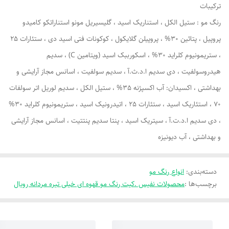
ترکیبات
رنگ مو : ستیل الکل ،‌ استناریک اسید ، گلیسیریل مونو استناراتکو کامیدو
پروپیل ، پتائین 30% ،‌ پروپیلن گلایکول ، کوکونات فتی اسید دی ،‌ ستئارات 25
، ستریمونیوم کلراید 30% ، اسکورببک اسید (ویتامین C) ، سدیم
هیدروسولفیت ، دی سدیم ا.د.ث.آ ، سدیم سولفیت ، اسانس مجاز آرایشی و
بهداشتی ، اکسیدان: آب اکسپژنه 35% ، ستیل الکل ، سدیم لوریل اتر سولفات
70 ، استئاریک اسید ، ستئارات 25 ، اتیدرونیک اسید ، ستریمونیوم کلراید 30%
، دی سدیم ا.د.ت.آ ، سیتریک اسید ، پنتا سدیم پنتتیت ، اسانس مجاز آرایشی
و بهداشتی ، آب دیونیزه
دسته‌بندی
:
انواع رنگ مو
برچسب‌ها :
محصولات نفیس .کیت رنگ مو قهوه ای خیلی تیره مردانه رویال