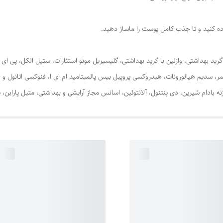
اده کنید و تا جذب کامل پوست را ماساژ دهید.
مر، سدیم هیالورونات، هیدروکسی پروپیل بیس پالمیتامید ام ای ا، فنوکسی اتانول و 
ادام شیرین، دی پنتنول، آلانتوئین، اسانس مجاز آرایشی و بهداشتی، متیل پارابن، پر