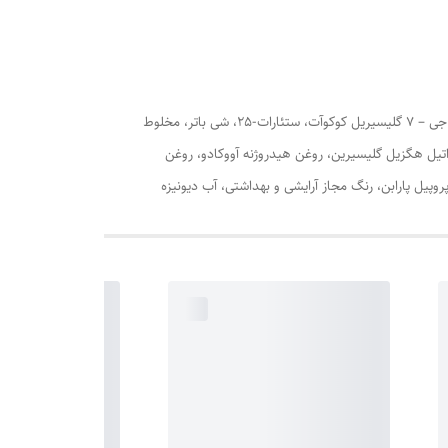
پارافین وکس، بیزواکس، گلیسیرین 99.5%، پارافین مایع با گرید بهداشتی، وازلین با گرید بهداشتی، گلیسیریل مونو استئارات، ستیل الکل، پی ای جی – 7 گلیسیریل کوکوآت، ستئارات-25، شی باتر، مخلوط
اتیل هگزیل گلیسیرین، روغن هیدروژنه آووکادو، روغن
وپیل پارابن، رنگ مجاز آرایشی و بهداشتی، آب دیونیزه