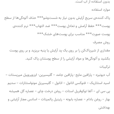
بدون استفاده از آب است.
موارد استفاده
پاک کننده‌ی سریع آرایش بدون نیاز به شست‌وشو*** حذف آلودگی‌ها از سطح
پوست*** حفظ آرامش و تعادل پوست*** ضد التهاب*** نرم کننده‌ی
پوست صورت*** مناسب برای پوست‌های خشک***
روش مصرف
مقداری از شیرپاک‌کن را بر روی یک پد آرایش یا پنبه بریزید و بر روی پوست
بکشید و آلودگی‌ها و مواد آرایشی را از سطح پوستتان پاک کنید.
ترکیبات
آب دیونیزه – پارافین مایع- پارافین جامد – گلیسیرین- ایزوپروپیل میریستات –
اسید استئاریک – فنوکسی اتانول – اتانول – گلیسیریل مونواستئارات – سدیم
پی سی ای – آلفا توکوفریل استات – روغن درخت چای – عصاره گل همیشه
بهار – روغن بادام – عصاره بابونه – رتینیل پالمیتات – اسانس مجاز آرایشی و
بهداشتی