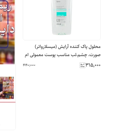
محلول پاک کننده آرایش (میسلارواتر)
صورت، چشم،لب مناسب پوست معمولی ام
ان دی 200 میلی لیتر
۳۱۵٬۰۰۰
۴۴۰٬۰۰۰