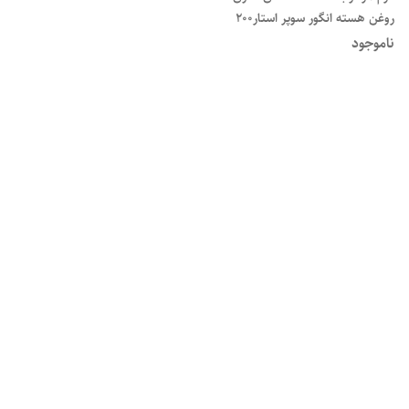
روغن هسته انگور سوپر استار۲۰۰
میلی لیتر
ناموجود