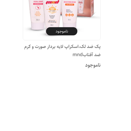
ناموجود
پک ضد لک،اسکراپ لایه بردار صورت و کرم
ضد آفتابmnd
ناموجود