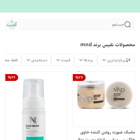
جستجو
محصولات نفیس برند mnd
پربازدیدترین
برندها
قیمت
دسته‌بندی
فقط محصول
%
26
%
26
ماسک صورت روشن کننده حاوی
خاک رس مناسب انواع پوست ۲۰۰