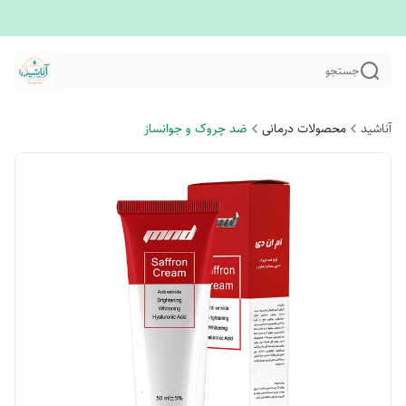
جستجو
آناشید
محصولات درمانی
ضد چروک و جوانساز