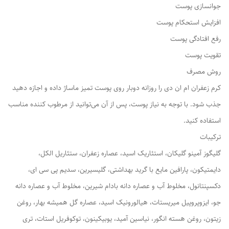
جوانسازی پوست
افزایش استحکام پوست
رفع افتادگی پوست
تقویت پوست
روش مصرف
کرم زعفران ام ان دی را روزانه دوبار روی پوست تمیز ماساژ داده و اجازه دهید
جذب شود. با توجه به نیاز پوست، پس از آن می‌توانید از مرطوب کننده مناسب
استفاده کنید.
ترکیبات
گلیگوز آمینو گلیکان، استئاریک اسید، عصاره زعفران، ستئاریل الکل،
دایمتیکون، پارافین مایع با گرید بهداشتی، گلیسیرین، سدیم پی سی ای،
دکسپنتانول، مخلوط آب و عصاره دانه بادام شیرین، مخلوط آب و عصاره دانه
جو، ایزوپروپیل میریستات، هیالورونیک اسید، عصاره گل همیشه بهار، روغن
زیتون، روغن هسته انگور، نیاسین آمید، یوبیکینون، توکوفریل استات، تری