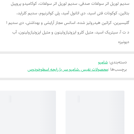
سدیم لوریل اتر سولفات صدفی، سدیم لوریل اتر سولفات، کوکامیدو پروپیل
بتائین، کوکونات فتی اسید، دی اتانول آمید، پلی کواترنیوم، سدیم کلراید،
گلیسیرین، کراتین هیدرولیز شده، اسانس مجاز آرایشی و بهداشتی، دی سدیم ا
د ت آ، سیتریک اسید، متیل کلرو ایزوتیازولینون و متیل ایزوتیازولینون، آب
دیونیزه
دسته‌بندی
:
شامپو
برچسب‌ها :
محصولات نفیس .شامپو سر با رایحه اسطوخودوس