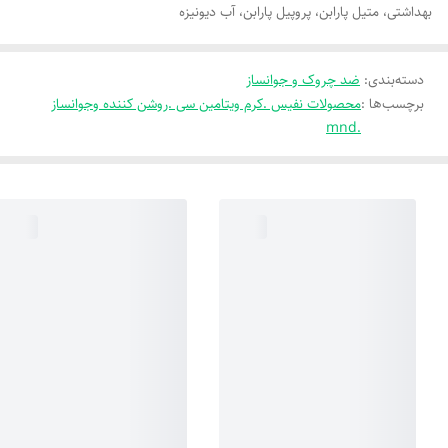
بهداشتی، متیل پارابن، پروپیل پارابن، آب دیونیزه
دسته‌بندی
:
ضد چروک و جوانساز
برچسب‌ها :
محصولات نفیس .کرم ویتامین سی .روشن کننده وجوانساز
.mnd