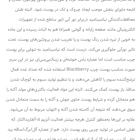
اشعه ماورای بنفش موجب ایجاد چروک و لک در پوست شود. البته نقش
محافظت‌کنندگی نیاسینامید دربرابر نور آبی (نور ساطع شده از تجهیزات
الکترونیکی مانند صفحه رایانه و گوشی همراه) هم به اثبات رسیده و این ماده
به خوبی از تیره شدن رنگ پوست و یا تخریب شدن پروتئین‌های پوست، تحت
تاثیر نورآبی جلوگیری می‌کند. درست است که نیاسینامید به تنهایی برای پوست
چرب مناسب است اما عصاره یاس خوشه‌ای و زینک‌پی‌سی‌ای نیز در این سرم
صورت مناسب پوست چرب Blackberry استفاده شده که تعداد غدد فعال
ترشح‌کننده سبوم را کاهش می‌دهند و با تنظیم تولید سبوم به کوچک شدن
منافذ باز پوست کمک می‌کنند. البته این مواد فعالیت باکتری‌های مولد آکنه را
هم متعادل کرده و شرایط پوست حاوی جوش و آکنه را به سمت متعادل شدن
سوق می‌دهند که نتیجه آن کاسته شدن آکنه و التهاب مربوط به آن می‌شود.
علاوه بر این‌ها به‌منظور کنترل هرچه بیشتر فعالیت آنزیم 5-آلفاریداکتاز، که
نقش اساسی در تولید چربی روی پوست دارد، هم از عصاره گل/برگ/ساقه بید
علفی آذرین، عصاره گل/برگ/ساقه لادن، عصاره هلیله سیاه و عصاره جلبک