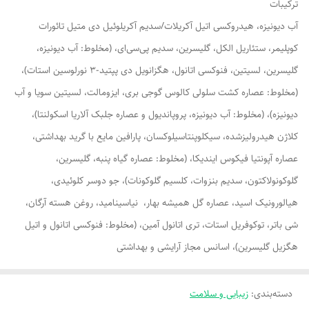
ترکیبات
آب دیونیزه، هیدروکسی اتیل آکریلات/سدیم آکریلوئیل دی متیل تائورات
کوپلیمر، ستئاریل الکل، گلیسرین، سدیم پی‌سی‌ای، (مخلوط: آب دیونیزه،
گلیسرین، لسیتین، فنوکسی اتانول، هگزانویل دی پپتید-3 نورلوسین استات)،
(مخلوط: عصاره کشت سلولی کالوس گوجی بری، ایزومالت، لسیتین سویا و آب
دیونیزه)، (مخلوط: آب دیونیزه، پروپاندیول و عصاره جلبک آلاریا اسکولنتا)،
کلاژن هیدرولیزشده، سیکلوپنتاسیلوکسان، پارافین مایع با گرید بهداشتی،
عصاره آپونتیا فیکوس ایندیکا، (مخلوط: عصاره گیاه پنبه، گلیسرین،
گلوکونولاکتون، سدیم بنزوات، کلسیم گلوکونات)، جو دوسر کلوئیدی،
هیالورونیک اسید، عصاره گل همیشه بهار، نیاسینامید، روغن هسته آرگان،
شی باتر، توکوفریل استات، تری اتانول آمین، (مخلوط: فنوکسی اتانول و اتیل
هگزیل گلیسرین)، اسانس مجاز آرایشی و بهداشتی
دسته‌بندی
:
زیبایی و سلامت