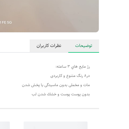
توضیحات
نظرات کاربران
رژ مايع هاي ٣ ساعته:
در٨ رنگ متنوع و كاربردى
مات و مخملى بدون ماسيدگى يا پخش شدن
بدون پوست پوست و خشك شدن لب