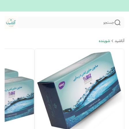
جستجو
آناشید
شوینده