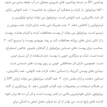
ویتامین B۳ در دسته ویتامین های ضروری محلول در آب طبقه بندی می شود.
• آلفا بیزابولول :از اثرات و عملکرد آن میتوان به خاصیت: ۱ .ضد التهابی دارای
اثر ضد باکتریایی، ضد التهابی است، بیزابولول می تواند ترشح لوکوترین و
اینترلوکین را کاهش دهد. ۲ .ضد تحریک این ماده دارای اثرات ضد سوزش و
ترمیم است، بیزابولول می تواند از پوست محافظت کرده و التیام بخشد، پوست
را از تاثیر تنش های روزانه محافظت کند و روند بهبودی پوست را تسریع کند. ۳
.مناسب برای پوست های حساس بیزابولول از گیاهان طبیعی خالص استخراج
شده است، ثبات و سازگاری خوبی با پوست دارد،استفاده از آن بسیار ایمن
است، همچنین دارای اثر محافظتی خوبی بر روی پوست های حساس است
بیماری های پوستی آلرژیک را تسکین دهد، اثرات ضد التهابی، ضد باکتریایی،
تسکین دهنده و آرام بخش دارد. ۴ .ضد آفتاب بیزابولول می تواند ارزش SPF را
در هنگام استفاده در محصولات ضد آفتاب افزایش دهد. ۵ .پیشگیری از آکنه
بیزابولول دارای نفوذپذیری باالیی در قشر پوست است و اثر آن ده ها برابر نفوذ
کننده های رایج است. می توان از آن به عنوان عامل اصلی یا کمکی برای