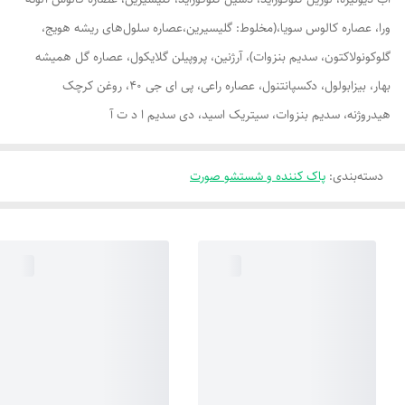
ورا، عصاره کالوس سویا،(مخلوط: گلیسیرین،عصاره سلول‌های ریشه هویج،
گلوکونولاکتون، سدیم بنزوات)، آرژنین، پروپیلن گلایکول، عصاره گل همیشه
بهار، بیزابولول، دکسپانتنول، عصاره راعی، پی ای جی 40، روغن کرچک
هیدروژنه، سدیم بنزوات، سیتریک اسید، دی سدیم ا د ت آ
دسته‌بندی
:
پاک کننده و شستشو صورت