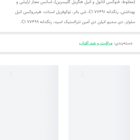
(مخلوط: فنوکسی اتانول و اتیل هگزیل گلیسرین)، اسانس مجاز آرایشی و
بهداشتی، رنگدانه 77491 CI، شی باتر، توکوفریل استات، هیدروکسی اتیل
سلولز، دی سدیم اتیلن دی آمین تترااستیک اسید، رنگدانه 77499 CI.
دسته‌بندی
:
مراقبت و ضد آفتاب