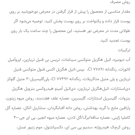
روش مصرف
مقدار مناسبى از محصول را پیش از قرار گرفتن در معرض نورخورشید بر روى
پوست قرار داده و یکنواخت بر روى پوست پخش کنید. توصیه می‌شود اگر
طولانی مدت در معرض نور هستید، این محصول را چند ساعت یک بار روی
پوست تجدید کنید.
ترکیبات
آب دیونیزه، اتیل هگزیل متوکسی سینامات، تریس بی فنیل تریازین، ایزوآمیل
لائورات، رنگدانه CI 77891، بیس-اتیل هگزیل اکسی فنول متوکسی فنیل
تریازین و پلی متیل متاکریلات، رنگدانه 77492 CI، پلی‌گلیسریل-3 متیل گلوکز
دی‌استئارات، اتیل‌هگزیل تریازون، دی‌اتیل آمینو هیدروکسی بنزویل هگزیل
بنزوات، گلیسریل استئارات، گلیسرین، عصاره علف هفت‌بند، روغن میوه زیتون،
پارافین مایع با گرید بهداشتی، روغن دانه آفتابگردان، ستئاریل الکل، عصاره گل
کاملیا ژاپنی، عصاره ساقه/برگ/گل لادن، عصاره میوه انجیر، پی ای جی-40
روغن کرچک هیدروژنه، سدیم پی سی ای، دکسپانتنول، موم زنبور عسل،