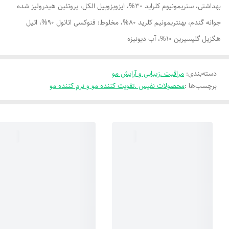
بهداشتی، ستریمونیوم کلراید 30%، ایزوپزوپیل الکل، پروتئین هیدرولیز شده
جوانه گندم، بهنتریمونیم کلرید 80%، مخلوط: فنوکسی اتانول 90%، اتیل
هگزیل گلیسیرین 10%، آب دیونیزه
دسته‌بندی
:
مراقبت .زیبایی و آرایش مو
برچسب‌ها :
محصولات نفیس .تقویت کننده مو و نرم کننده مو