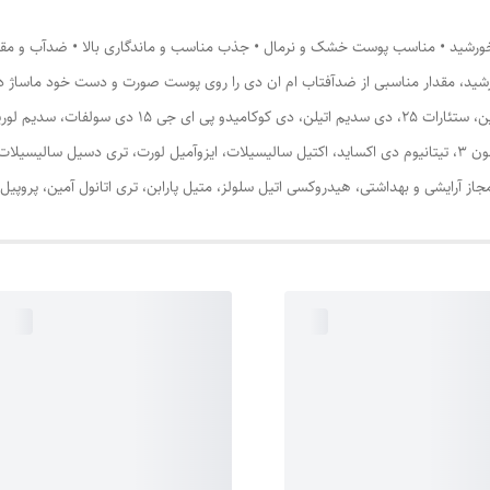
خورشید • مناسب پوست خشک و نرمال • جذب مناسب و ماندگاری بالا • ضدآب و مقاوم 
ترکیباتمخلوط آب، کاپریلیک کاپریک تری گلیسیرید، گلیسیری
آرایشی و بهداشتی، هیدروکسی اتیل سلولز، متیل پارابن، تری اتانول آمین، پروپیل پا