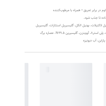
در برابر تعریق • همراه با مرطوب‌کننده
ن، ستئارات 25، دی سدیم اتیلن، دی کوکامیدو پی ای جی 15 دی سولفات، سدیم لوریل لاکتیلات، بهنیل الکل، گلیسیریل استئارات، گلیسیریل
استئارات سیترات، زانتان گام، اکتوکریلن، هموسالات، بنزوفنون 3، تیتانیوم دی اکساید، اکتیل سالیسیلات، ایزوآمیل لورت، تری دسیل سالیسیلات، پلی استر8، آووبنزن، گلیسیرین 99.5%، عصاره برگ
رابن، آب دیونیزه