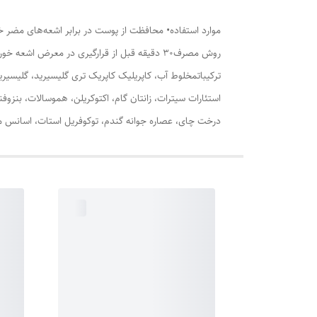
موارد استفاده• محافظت از پوست در برابر اشعه‌های مضر 
روش مصرف30 دقیقه قبل از قرارگیری در معرض اشعه خورشید، مقدار مناسبی از ضدآفتاب ام ان دی را روی پوست صورت و دست خود ماساژ داده تا جذب شود.
درخت چای، عصاره جوانه گندم، توکوفریل استات، اسانس مجاز 