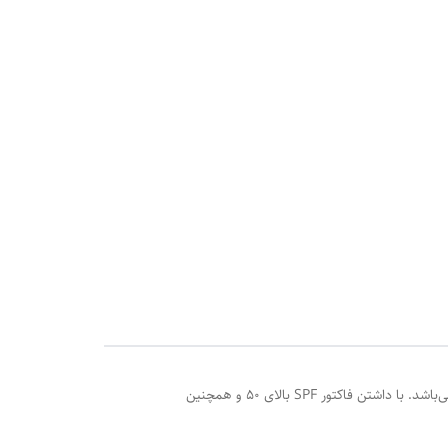
شماره پروانه بهداشتی ساخت:56/12555- ضدآفتاب مناسب پوست نرمال ام ان دی، یک محصول محفاظتی با بالاترین استانداردهای روز جهان می‌باشد. با داشتن فاکتور SPF بالای 50 و همچنین