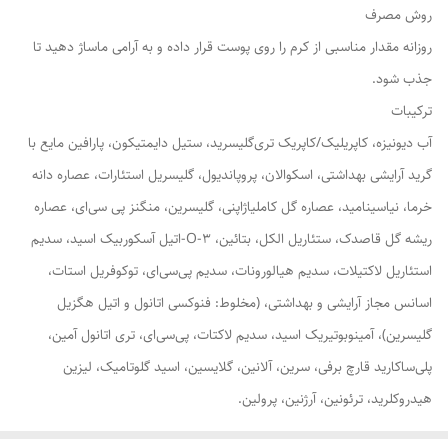
روش مصرف
روزانه مقدار مناسبی از کرم را روی پوست قرار داده و به آرامی ماساژ دهید تا
جذب شود.
ترکیبات
آب دیونیزه، کاپریلیک/کاپریک تری‌گلیسرید، ستیل دایمتیکون، پارافین مایع با
گرید آرایشی بهداشتی، اسکوالان، پروپاندیول، گلیسریل استئارات، عصاره دانه
خرما، نیاسینامید، عصاره گل کاملیاژاپنی، گلیسرین، منگنز پی سی‌ای، عصاره
ریشه گل قاصدک، ستئاریل الکل، بتائین، 3-O-اتیل آسکوربیک اسید، سدیم
استئاریل لاکتیلات، سدیم هیالورونات، سدیم پی‌سی‌ای، توکوفریل استات،
اسانس مجاز آرایشی و بهداشتی، (مخلوط: فنوکسی اتانول و اتیل هگزیل
گلیسرین)، آمینوبوتیریک اسید، سدیم لاکتات، پی‌سی‌ای، تری اتانول آمین،
پلی‌ساکارید قارچ برفی، سرین، آلانین، گلایسین، اسید گلوتامیک، لیزین
هیدروکلرید، ترئونین، آرژنین، پرولین.